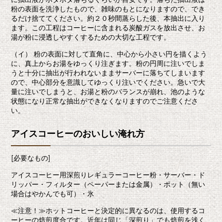
粉の表面を洗浄したもので、雑味のもとになりますので、でき
るだけ捨ててください。約２０秒間蒸らした後、本抽出に入り
ます。この工程はコーヒーに含まれる炭酸ガスを放出させ、お
湯が粉に浸透しやすくするための大切な工程です。
（イ） 粉の表面に対して直角に、中心から小さい円を描くよう
に、真上からお湯をゆっくり注ぎます。粉の円周に注いでしま
うと十分に抽出が行われないままサーバーに落ちてしまいます
ので、中心部分を意識してゆっくり注いでください。急いで大
量に注いでしまうと、お湯と粉のバランスが崩れ、池のような
状態になり正常な抽出ができなくなりますのでご注意くださ
い。
アイスコーヒーのおいしい淹れ方
[必要なもの]
アイスコーヒー用深煎りレギュラーコーヒー粉・サーバー・ド
リッパー・フィルター（ペーパーまたは金属）・ポット（無い
場合はやかんでも可）・氷
≪注意！≫ホットコーヒーと決定的に異なるのは、使用するコ
ーヒーの焙煎度合です。近年は同じ「深煎り」でも焙煎を浅く