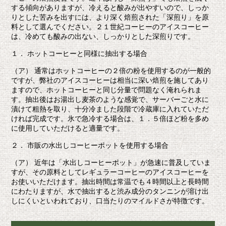
する傾向がありますが、冷えると酸みが出やすいので、しっか
りとした苦みを出すには、より深く焙煎された「深煎り」を原
料として選んでください。２１世紀コーヒーのアイスコーヒー
は、冷めても酸みの出ない、しっかりとした深煎りです。
１． ホットコーヒーと同様に抽出する場合
（ア） 通常はホットコーヒーの２倍の粉を使用するのが一般的
ですが、弊社のアイスコーヒーは相当に深い焙煎を施してあり
ますので、ホットコーヒーと同じ分量で問題なく淹れられま
す。抽出後はお湯出し麦茶のような感覚で、サーバーごと水に
漬けて粗熱を取り、十分冷ました段階で冷蔵庫に入れていただ
ければ完成です。氷で急冷する場合は、１．５倍ほど粉を多め
に使用していただけると適量です。
２． 市販の水出しコーヒーポットを使用する場合
（ア） 近年は「水出しコーヒーポット」が急速に普及していま
すが、その原料としてレギュラーコーヒーのアイスコーヒーを
お使いいただけます。抽出時間は常温でも４時間以上と長時間
にわたりますが、水で抽出すると渋み成分のタンニンが溶け出
しにくいといわれており、口当たりのマイルドさが特徴です。