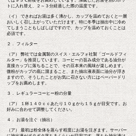
では９３℃前後をお薦めしています。沸騰したお湯を別のポッ
トに入れ替え、２～３分経過した際の温度です。
（イ） できればお湯は多く沸かし、カップを温めておくと一層
おいしく召し上がっていただけます。特に冬季は抽出中に冷め
てしまうこともしばしばですので、カップを温めておくことは
必須です。
２． フィルター
（ア） 弊社では金属製のスイス・エルフォ社製「ゴールドフィ
ルター」を推奨しています。コーヒーの旨み成分である油分が
直接カップに落ちることで、その豆本来の風味が楽しめます。
微粉がカップの底に溜まること、また抽出液表面に油分が浮き
ますので、そうしたことがお気に召さない方にはペーパードリ
ップをお薦めします。
３． レギュラーコーヒー粉の分量
（ア） １杯１４０ｃｃあたり１０ｇから１５ｇが目安です。お
好みに合わせて調整してください。
４． お湯を注ぐ（抽出）
（ア） 最初は粉全体を蒸らす程度にお湯を注ぎます。サーバー
に抽出液がポタポタ落ちるくらいが目安です。落ちた抽出液は